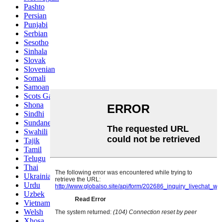
Pashto
Persian
Punjabi
Serbian
Sesotho
Sinhala
Slovak
Slovenian
Somali
Samoan
Scots Gaelic
Shona
Sindhi
Sundanese
Swahili
Tajik
Tamil
Telugu
Thai
Ukrainian
Urdu
Uzbek
Vietnamese
Welsh
Xhosa