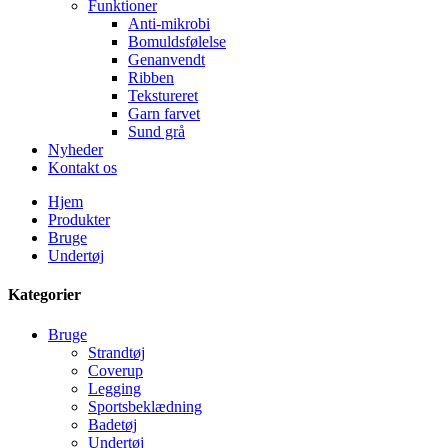
Funktioner
Anti-mikrobi
Bomuldsfølelse
Genanvendt
Ribben
Tekstureret
Garn farvet
Sund grå
Nyheder
Kontakt os
Hjem
Produkter
Bruge
Undertøj
Kategorier
Bruge
Strandtøj
Coverup
Legging
Sportsbeklædning
Badetøj
Undertøj