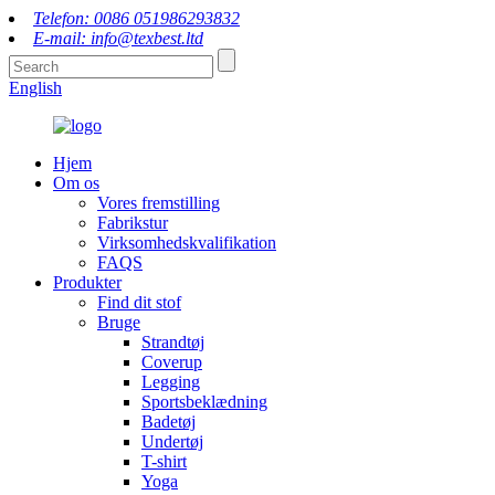
Telefon: 0086 051986293832
E-mail: info@texbest.ltd
English
Hjem
Om os
Vores fremstilling
Fabrikstur
Virksomhedskvalifikation
FAQS
Produkter
Find dit stof
Bruge
Strandtøj
Coverup
Legging
Sportsbeklædning
Badetøj
Undertøj
T-shirt
Yoga