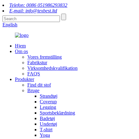
Telefon: 0086 051986293832
E-mail: info@texbest.ltd
English
Hjem
Om os
Vores fremstilling
Fabrikstur
Virksomhedskvalifikation
FAQS
Produkter
Find dit stof
Bruge
Strandtøj
Coverup
Legging
Sportsbeklædning
Badetøj
Undertøj
T-shirt
Yoga