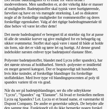
modeverdenen. Men sandheden er, at der virkelig ikke er masser
af muligheder. Badetøjsstoffer skal typisk være hurtigtørrende,
farvefast og have en vis mængde strækning. Lad os diskutere
nogle af de forskellige muligheder for svømmestoffer og deres
forskellige egenskaber. Valg af det rigtige badedragtmateriale til
dine behov vil være let efter dette!
Det meste badedragtstof er beregnet til at strække sig for at passe
til alle de smukke kurver og give mulighed for en behagelig og
sikker svømmetur. Stoffet skal også være i stand til både at holde
sin form, når det er vådt og tørre let og hurtigt. Af denne grund
indeholder næsten enhver type badetøjsstof elastane fibre.
Polyester badetøjsstoffer, blandet med Lycra (eller spandex), har
det største niveau af holdbarhed. Stretch -polyester er imidlertid
en meget generel kategori. Der er bogstaveligt talt hundreder,
hvis ikke tusinder, af forskellige blandinger fra forskellige
stoffabrikker. Med hver type vil blandingsprocenten af ​​poly til
spandex variere til en vis grad.
Når du ser på badetøjsblandinger, ser du ofte udtrykkene
"Lycra", "Spandex" og "Elastane". Så hvad er forskellen mellem
Lycra og Spandex? Let. Lycra er et brand name, et varemærke til
Dupont Company. De andre er generiske udtryk. De betyder alle
den samme ting. Funktionelt vil du ikke bemærke nogen forskel