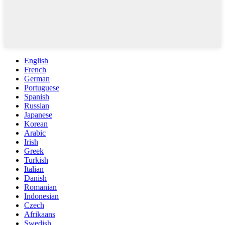
English
French
German
Portuguese
Spanish
Russian
Japanese
Korean
Arabic
Irish
Greek
Turkish
Italian
Danish
Romanian
Indonesian
Czech
Afrikaans
Swedish