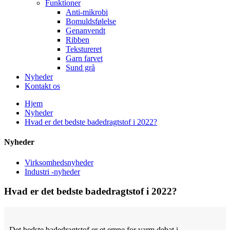
Funktioner
Anti-mikrobi
Bomuldsfølelse
Genanvendt
Ribben
Tekstureret
Garn farvet
Sund grå
Nyheder
Kontakt os
Hjem
Nyheder
Hvad er det bedste badedragtstof i 2022?
Nyheder
Virksomhedsnyheder
Industri -nyheder
Hvad er det bedste badedragtstof i 2022?
Det bedste badedragtstof er et emne for varm debat i