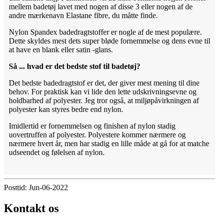
mellem badetøj lavet med nogen af ​​disse 3 eller nogen af ​​de
andre mærkenavn Elastane fibre, du måtte finde.
Nylon Spandex badedragtstoffer er nogle af de mest populære.
Dette skyldes mest dets super bløde fornemmelse og dens evne til
at have en blank eller satin -glans.
Så ... hvad er det bedste stof til badetøj?
Det bedste badedragtstof er det, der giver mest mening til dine
behov. For praktisk kan vi lide den lette udskrivningsevne og
holdbarhed af polyester. Jeg tror også, at miljøpåvirkningen af ​​
polyester kan styres bedre end nylon.
Imidlertid er fornemmelsen og finishen af ​​nylon stadig
uovertruffen af ​​polyester. Polyestere kommer nærmere og
nærmere hvert år, men har stadig en lille måde at gå for at matche
udseendet og følelsen af ​​nylon.
Posttid: Jun-06-2022
Kontakt os