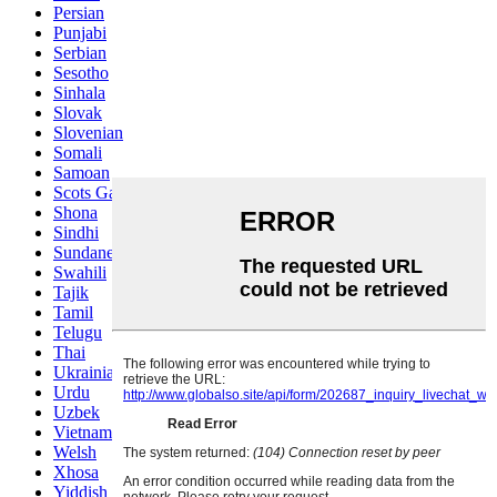
Persian
Punjabi
Serbian
Sesotho
Sinhala
Slovak
Slovenian
Somali
Samoan
Scots Gaelic
Shona
Sindhi
Sundanese
Swahili
Tajik
Tamil
Telugu
Thai
Ukrainian
Urdu
Uzbek
Vietnamese
Welsh
Xhosa
Yiddish