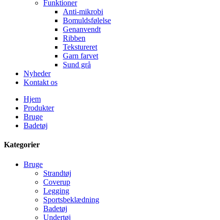
Funktioner
Anti-mikrobi
Bomuldsfølelse
Genanvendt
Ribben
Tekstureret
Garn farvet
Sund grå
Nyheder
Kontakt os
Hjem
Produkter
Bruge
Badetøj
Kategorier
Bruge
Strandtøj
Coverup
Legging
Sportsbeklædning
Badetøj
Undertøj