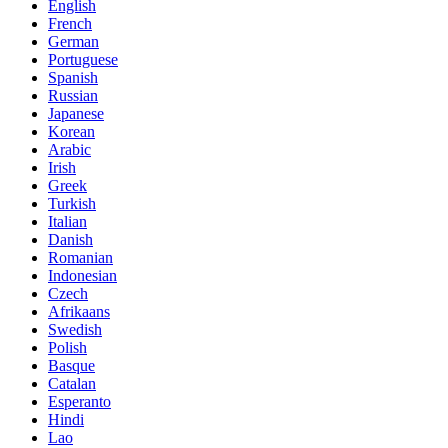
English
French
German
Portuguese
Spanish
Russian
Japanese
Korean
Arabic
Irish
Greek
Turkish
Italian
Danish
Romanian
Indonesian
Czech
Afrikaans
Swedish
Polish
Basque
Catalan
Esperanto
Hindi
Lao