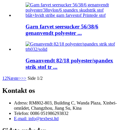
Garn farvet seersucker 56/38/6
genanvendt polyester ...
Genanvendt 82/18 polyester/spandex
strik stof tr ...
1
2
Næste>
>>
Side 1/2
Kontakt os
Adress: RM802-803, Building C, Wanda Plaza, Xinbei-
området, Changzhou, Jiang Su, Kina
Telefon: 0086 051986293832
E-mail: info@texbest.ltd