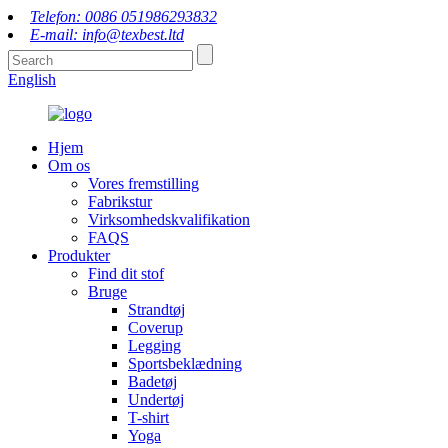
Telefon: 0086 051986293832
E-mail: info@texbest.ltd
English
Hjem
Om os
Vores fremstilling
Fabrikstur
Virksomhedskvalifikation
FAQS
Produkter
Find dit stof
Bruge
Strandtøj
Coverup
Legging
Sportsbeklædning
Badetøj
Undertøj
T-shirt
Yoga